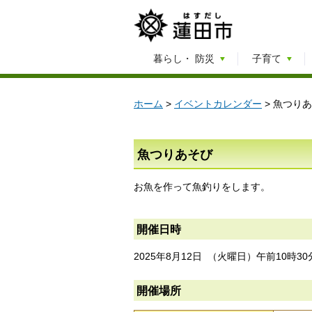
暮らし・
防災
子育て
ホーム
>
イベントカレンダー
> 魚つり
魚つりあそび
お魚を作って魚釣りをします。
開催日時
2025年8月12日 （火曜日）午前10時3
開催場所