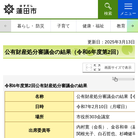
検索
メニュー
暮らし・
防災
子育て
健康・福祉
教育・文
更新日：2025年3月13日
公有財産処分審議会の結果（令和6年度第2回）
画面サイズで表示
令和6年度第2回公有財産処分審議会の結果
名称
公有財産処分審議会の結果【令
日時
令和7年2月10日（月曜日）
場所
市役所303会議室
内村寛（会長）、金谷和幸（副
出席委員等
関根光子、白石哲也、杉﨑健司