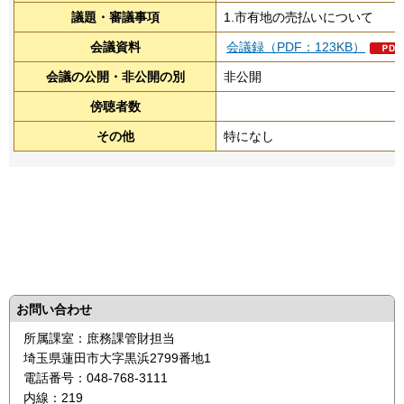
議題・審議事項
1.市有地の売払いについて
会議資料
会議録（PDF：123KB）
会議の公開・非公開の別
非公開
傍聴者数
その他
特になし
お問い合わせ
所属課室：庶務課管財担当
埼玉県蓮田市大字黒浜2799番地1
電話番号：048-768-3111
内線：219