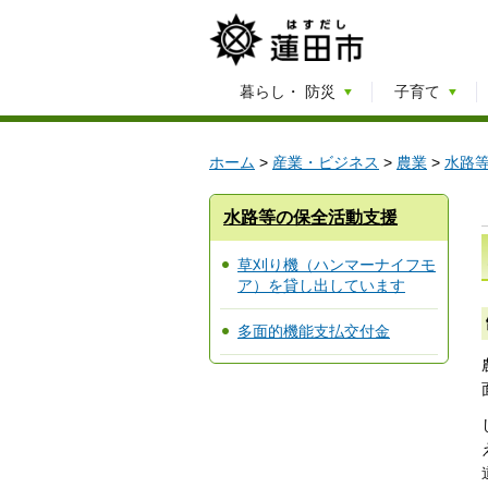
暮らし・
防災
子育て
ホーム
>
産業・ビジネス
>
農業
>
水路
水路等の保全活動支援
草刈り機（ハンマーナイフモ
ア）を貸し出しています
多面的機能支払交付金