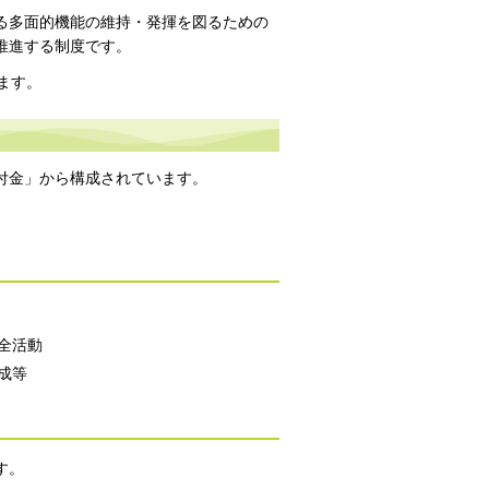
る多面的機能の維持・発揮を図るための
推進する制度です。
ます。
付金」から構成されています。
。
全活動
成等
す。