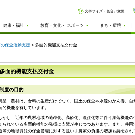
文字サイズ・色合い変更
健康・福祉
教育・文化・
スポーツ
まち・環境
等の保全活動支援
> 多面的機能支払交付金
多面的機能支払交付金
制度の目的
農業・農村は、食料の生産だけでなく、国土の保全や水源のかん養、自
面的機能を有しています。
しかし、近年の農村地域の過疎化、高齢化、混住化等に伴う集落機能の
えられている多面的機能の発揮に支障が生じつつあります。また、共同
道等の地域資源の保全管理に対する担い手農家の負担の増加も懸念され