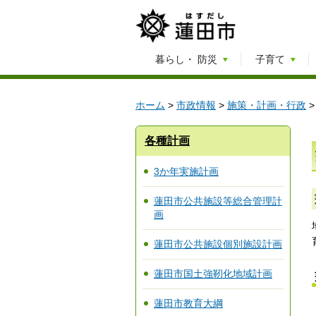
暮らし・
防災
子育て
ホーム
>
市政情報
>
施策・計画・行政
各種計画
3か年実施計画
蓮田市公共施設等総合管理計
画
蓮田市公共施設個別施設計画
蓮田市国土強靭化地域計画
蓮田市教育大綱