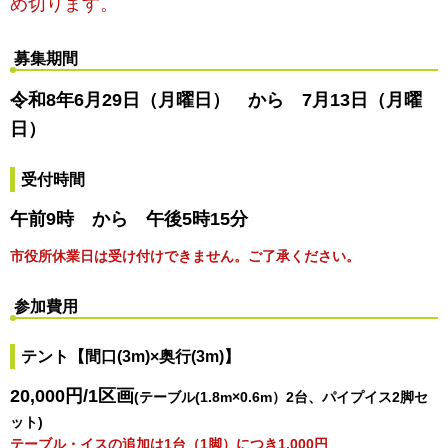
め切ります。
募集期間
令和8年6月29日（月曜日）
か
ら
7月
13日（月曜
日）
受付時間
午前9時
か
ら
午後
5時15分
市役所休業日は受け付けできません。ご了承ください。
参加費用
テント【間口(3m)×奥行(3m)】
20,000円/1区画
(テーブル(1.8m×0.6m）2台、パイプイス2脚セ
ット)
テーブル・イスの追加は1台（1脚）につき1,000円