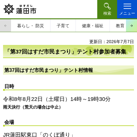
検索
メニュー
暮らし・
防災
子育て
健康・福祉
教育・文
更新日：2026年7月7日
「第37回はすだ市民まつり」テント村参加者募集
第37回はすだ市民まつり」テント村情報
日時
令和8年8月22日（土曜日）14時～19時30分
雨天決行（荒天の場合は中止）
会場
JR蓮田駅東口「のくぼ通り」