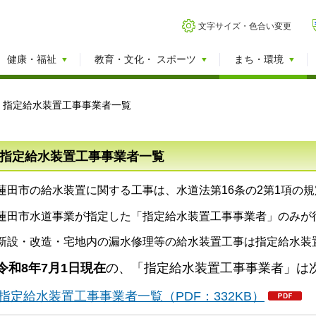
文字サイズ・色合い変更
健康・福祉
教育・文化・
スポーツ
まち・環境
> 指定給水装置工事事業者一覧
指定給水装置工事事業者一覧
蓮田市の給水装置に関する工事は、水道法第16条の2第1項の
蓮田市水道事業が指定した「指定給水装置工事事業者」のみが
新設・改造・宅地内の漏水修理等の給水装置工事は指定給水装
令和8年7
月1
日現在
の、「指定給水装置工事事業者」は
指定給水装置工事事業者一覧（PDF：332KB）