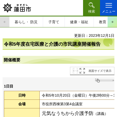
検索
メニュー
暮らし・
防災
子育て
健康・福祉
教育・文
更新日：2023年12月1日
令和5年度在宅医療と介護の市民講座開催報告
開催概要
画面サイズで表示
1日目
日時
令和5年10月20日（金曜日）午後2時00分～3
会場
市役所西棟第3第4会議室
元気なうちから介護予防
（講義）