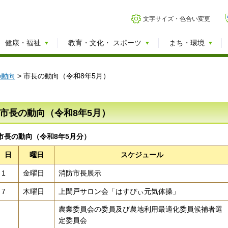
文字サイズ・色合い変更
健康・福祉
教育・文化・
スポーツ
まち・環境
の動向
> 市長の動向（令和8年5月）
市長の動向（令和8年5月）
市長の動向（令和8年5月分）
日
曜日
スケジュール
1
金曜日
消防市長展示
7
木曜日
上閏戸サロン会「はすぴぃ元気体操」
農業委員会の委員及び農地利用最適化委員候補者選
定委員会