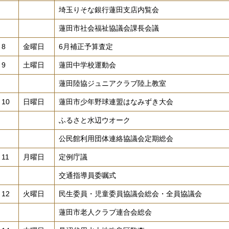
埼玉りそな銀行蓮田支店内覧会
蓮田市社会福祉協議会課長会議
8
金曜日
6月補正予算査定
9
土曜日
蓮田中学校運動会
蓮田陸協ジュニアクラブ陸上教室
10
日曜日
蓮田市少年野球連盟はなみずき大会
ふるさと水辺ウオーク
公民館利用団体連絡協議会定期総会
11
月曜日
定例庁議
交通指導員委嘱式
12
火曜日
民生委員・児童委員協議会総会・全員協議会
蓮田市老人クラブ連合会総会