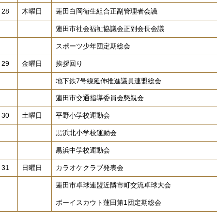
28
木曜日
蓮田白岡衛生組合正副管理者会議
蓮田市社会福祉協議会正副会長会議
スポーツ少年団定期総会
29
金曜日
挨拶回り
地下鉄7号線延伸推進議員連盟総会
蓮田市交通指導委員会懇親会
30
土曜日
平野小学校運動会
黒浜北小学校運動会
黒浜中学校運動会
31
日曜日
カラオケクラブ発表会
蓮田市卓球連盟近隣市町交流卓球大会
ボーイスカウト蓮田第1団定期総会