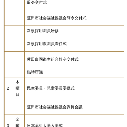
辞令交付式
蓮田市社会福祉協議会辞令交付式
新規採用職員研修
新規採用教職員着任式
蓮田白岡衛生組合辞令交付式
臨時庁議
木
2
曜
民生委員・児童委員委嘱式
日
蓮田市社会福祉協議会課長会議
金
3
曜
日本薬科大学入学式