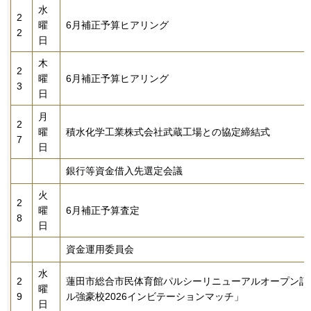
水
2
曜
6月補正予算ヒアリング
2
日
木
2
曜
6月補正予算ヒアリング
3
日
月
2
曜
積水化学工業株式会社武蔵工場との協定締結式
7
日
銀行等資金借入先選定会議
火
2
曜
6月補正予算査定
8
日
資金運用委員会
水
2
蓮田市総合市民体育館パルシーリニューアルオープン記
曜
9
ル強豪校2026インビテーションマッチ」
日