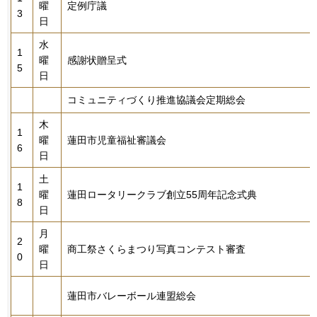
曜
定例庁議
3
日
水
1
曜
感謝状贈呈式
5
日
コミュニティづくり推進協議会定期総会
木
1
曜
蓮田市児童福祉審議会
6
日
土
1
曜
蓮田ロータリークラブ創立55周年記念式典
8
日
月
2
曜
商工祭さくらまつり写真コンテスト審査
0
日
蓮田市バレーボール連盟総会