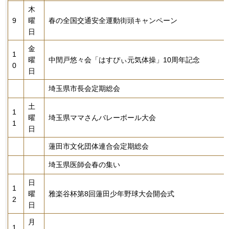
木
9
曜
春の全国交通安全運動街頭キャンペーン
日
金
1
曜
中閏戸悠々会「はすぴぃ元気体操」10周年記念
0
日
埼玉県市長会定期総会
土
1
曜
埼玉県ママさんバレーボール大会
1
日
蓮田市文化団体連合会定期総会
埼玉県医師会春の集い
日
1
曜
雅楽谷杯第8回蓮田少年野球大会開会式
2
日
月
1