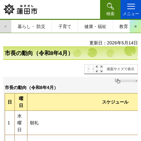
検索
メニュー
暮らし・
防災
子育て
健康・福祉
教育・文
更新日：2026年5月14日
市長の動向（令和8年4月）
画面サイズで表示
市長の動向（令和8年4月）
曜
日
スケジュール
日
水
1
曜
朝礼
日