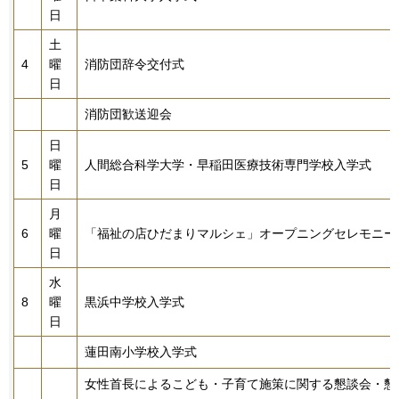
日
土
4
曜
消防団辞令交付式
日
消防団歓送迎会
日
5
曜
人間総合科学大学・早稲田医療技術専門学校入学式
日
月
6
曜
「福祉の店ひだまりマルシェ」オープニングセレモニー
日
水
8
曜
黒浜中学校入学式
日
蓮田南小学校入学式
女性首長によるこども・子育て施策に関する懇談会・懇