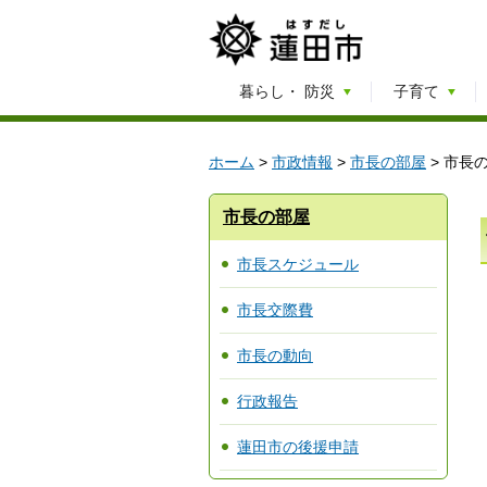
暮らし・
防災
子育て
ホーム
>
市政情報
>
市長の部屋
> 市長
市長の部屋
市長スケジュール
市長交際費
市長の動向
行政報告
蓮田市の後援申請