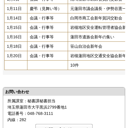
1月11日
慶弔（見舞い等）
元蓮田市議会議長・伊勢谷憲一
1月14日
会議・行事等
白岡市商工会新年賀詞交歓会
1月15日
会議・行事等
岩槻地区安全運転管理者協会新
1月16日
会議・行事等
蓮田市遺族会新年の集い
1月18日
会議・行事等
笹山自治会新年会
1月20日
会議・行事等
岩槻蓮田地区交通安全協会新年
10件
お問い合わせ
所属課室：秘書課秘書担当
埼玉県蓮田市大字黒浜2799番地1
電話番号：048-768-3111
内線：282