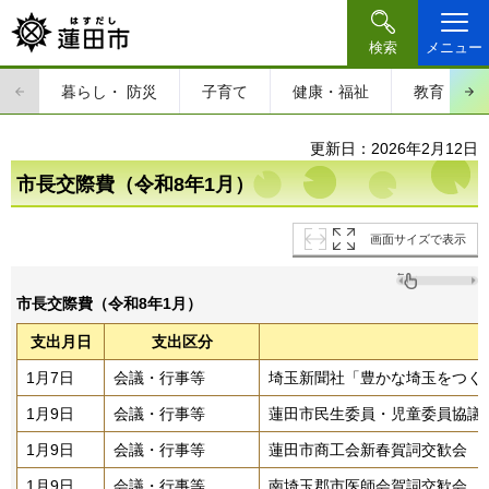
検索
メニュー
暮らし・
防災
子育て
健康・福祉
教育・文
更新日：2026年2月12日
市長交際費（令和8年1月）
画面サイズで表示
市長交際費（令和8年1月）
支出月日
支出区分
1月7日
会議・行事等
埼玉新聞社「豊かな埼玉をつくる
1月9日
会議・行事等
蓮田市民生委員・児童委員協議
1月9日
会議・行事等
蓮田市商工会新春賀詞交歓会
1月9日
会議・行事等
南埼玉郡市医師会賀詞交歓会