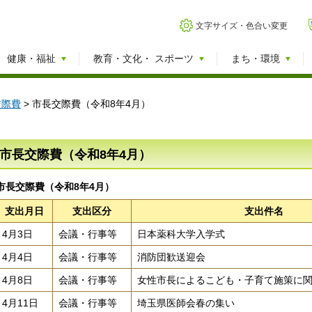
文字サイズ・色合い変更
健康・福祉
教育・文化・
スポーツ
まち・環境
交際費
> 市長交際費（令和8年4月）
市長交際費（令和8年4月）
市長交際費（令和8年4月）
支出月日
支出区分
支出件名
4月3日
会議・行事等
日本薬科大学入学式
4月4日
会議・行事等
消防団歓送迎会
4月8日
会議・行事等
女性市長によるこども・子育て施策に
4月11日
会議・行事等
埼玉県医師会春の集い