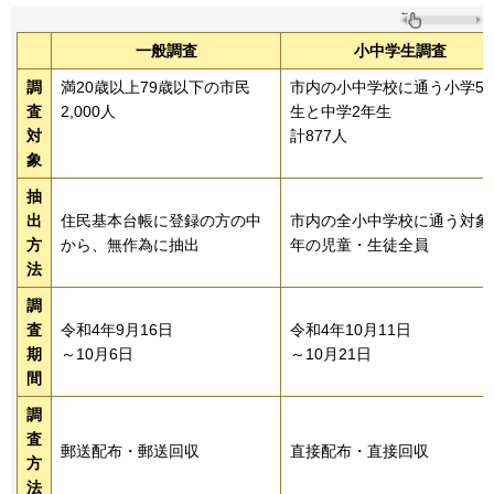
一般調査
小中学生調査
調
満20歳以上79歳以下の市民
市内の小中学校に通う小学5
査
2,000人
生と中学2年生
対
計877人
象
抽
出
住民基本台帳に登録の方の中
市内の全小中学校に通う対象
方
から、無作為に抽出
年の児童・生徒全員
法
調
査
令和4年9月16日
令和4年10月11日
期
～10月6日
～10月21日
間
調
査
郵送配布・郵送回収
直接配布・直接回収
方
法