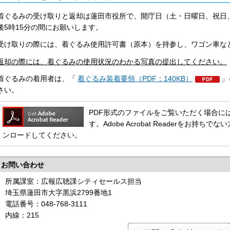
着ぐるみの受け取りと返却は蓮田市役所で、開庁日（土・日曜日、祝日、
後5時15分の間にお願いします。
受け取りの際には、着ぐるみ使用許可書（原本）を持参し、ワゴン車な
返却の際には、着ぐるみの使用状況のわかる写真の提出してください。
着ぐるみの着用者は、「
着ぐるみ装着要領（PDF：140KB）
」
さい。
PDF形式のファイルをご覧いただく場合には、Ado
す。Adobe Acrobat Readerをお
ンロードしてください。
お問い合わせ
所属課室：広報広聴課シティセールス担当
埼玉県蓮田市大字黒浜2799番地1
電話番号：048-768-3111
内線：215