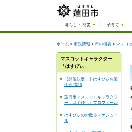
暮らし・
防災
子育て
ホーム
>
市政情報
>
市の概要
>
マスコ
マスコットキャラクター
「はすぴぃ」
【開催決定！】はすぴぃお誕
生会2026
蓮田市マスコットキャラクタ
ー「はすぴぃ」プロフィール
はすぴぃのお散歩スケジュー
ル