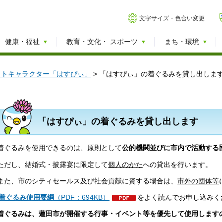
文字サイズ・色合い変更
健康・福祉
教育・文化・
スポーツ
まち・環境
ットキャラクター「はすぴぃ」
> 「はすぴぃ」の着ぐるみを貸し出しま
「はすぴぃ」の着ぐるみを貸し出します
着ぐるみを使用できるのは、原則として
公的機関並びに市内で活動する
ただし、結婚式・披露宴に限定して
個人のかた
への貸出を行います。
また、市のシティセールス及び社会貢献に資する場合は、
市外の団体等
着ぐるみ使用要綱
（PDF：694KB）
をよく読んでお申し込みく
着ぐるみは、蓮田市が開催する行事・イベント等を優先して使用します