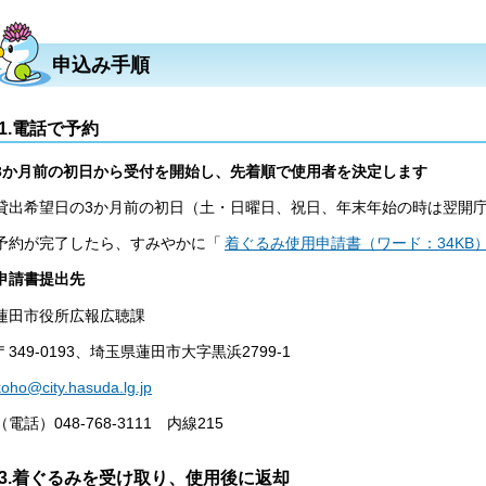
申込み手順
1.電話で予約
3か月前の初日から受付を開始し、先着順で使用者を決定します
貸出希望日の3か月前の初日（土・日曜日、祝日、年末年始の時は翌開
予約が完了したら、すみやかに「
着ぐるみ使用申請書（ワード：34KB
申請書提出先
蓮田市役所広報広聴課
〒349-0193、埼玉県蓮田市大字黒浜2799-1
koho@city.hasuda.lg.jp
（電話）048-768-3111 内線215
3.着ぐるみを受け取り、使用後に返却