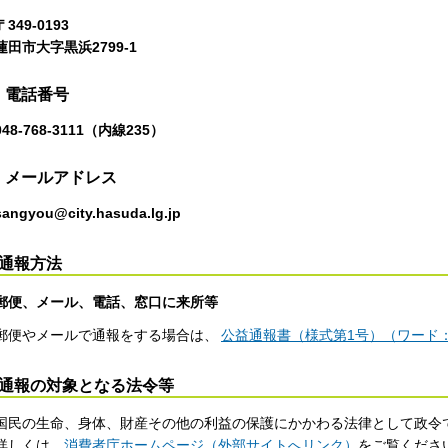
〒349-0193
蓮田市大字黒浜2799-1
電話番号
048-768-3111（内線235）
メールアドレス
sangyou@city.hasuda.lg.jp
通報方法
郵便、メール、電話、窓口に来所等
郵便やメールで通報をする場合は、
公益通報書（様式第1号）（ワード：
通報の対象となる法令等
国民の生命、身体、財産その他の利益の保護にかかわる法律として政令
詳しくは、
消費者庁ホームページ（外部サイトへリンク）
をご覧くださ