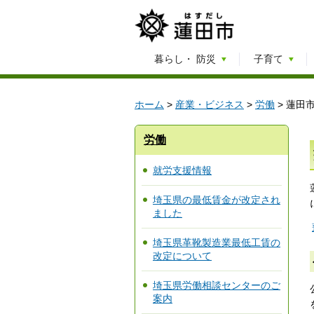
暮らし・
防災
子育て
ホーム
>
産業・ビジネス
>
労働
> 蓮田
労働
就労支援情報
埼玉県の最低賃金が改定され
ました
埼玉県革靴製造業最低工賃の
改定について
埼玉県労働相談センターのご
案内