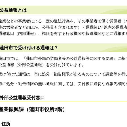
公益通報とは
企業などの事業者による一定の違法行為を、その事業者で働く労働者（
先の労働者などのほか、公務員も含まれます）・退職後1年以内の退職
通報窓口（内部通報）、権限を有する行政機関や報道機関などに通報す
蓮田市で受け付ける通報は？
蓮田市では、『蓮田市外部の労働者等の公益通報等に関する要綱』に基
公益通報（外部公益通報）を受け付けています。
受け付けた通報は、市に処分・勧告権限があるものについて調査等を行
市に処分・勧告権限の無い通報に関しては、受付後に適切な通報先機関
外部公益通報受付窓口
産業振興課（蓮田市役所2階）
住所