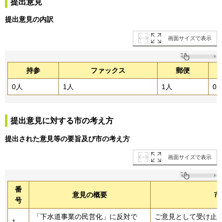
提出意見
提出意見の内訳
画面サイズで表示
持参
ファックス
郵便
0人
1人
1人
0
提出意見に対する市の考え方
提出された意見等の要旨及び市の考え方
画面サイズで表示
番
意見の概要
市
号
「下水道事業の民営化」に反対で
ご意見として受け止