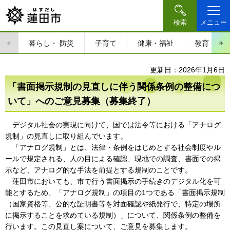
検索
メニュー
暮らし・
防災
子育て
健康・福祉
教育・文
更新日：2026年1月6日
「書面掲示規制の見直しに伴う関係条例の整備につ
いて」へのご意見募集（募集終了）
デジタル社会の実現に向けて、国では法令等における「アナログ
規制」の見直しに取り組んでいます。
「アナログ規制」とは、法律・条例をはじめとする社会制度やル
ールで規定される、人の目による確認、現地での調査、書面での掲
示など、アナログ的な手法を前提とする規制のことです。
蓮田市においても、市で行う書面掲示の手続きのデジタル化を可
能とするため、「アナログ規制」の項目の1つである「書面掲示規制
（国家資格等、公的な証明書等を対面確認や紙発行で、特定の場所
に掲示することを求めている規制）」について、関係条例の整備を
行います。この見直し案について、ご意見を募集します。