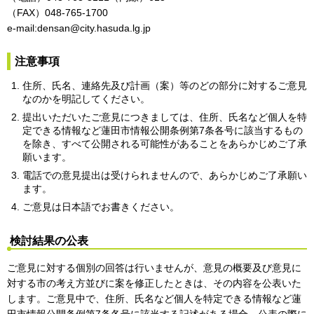
（FAX）048-765-1700
e-mail:densan@city.hasuda.lg.jp
注意事項
住所、氏名、連絡先及び計画（案）等のどの部分に対するご意見
なのかを明記してください。
提出いただいたご意見につきましては、住所、氏名など個人を特
定できる情報など蓮田市情報公開条例第7条各号に該当するもの
を除き、すべて公開される可能性があることをあらかじめご了承
願います。
電話での意見提出は受けられませんので、あらかじめご了承願い
ます。
ご意見は日本語でお書きください。
検討結果の公表
ご意見に対する個別の回答は行いませんが、意見の概要及び意見に
対する市の考え方並びに案を修正したときは、その内容を公表いた
します。ご意見中で、住所、氏名など個人を特定できる情報など蓮
田市情報公開条例第7条各号に該当する記述がある場合、公表の際に