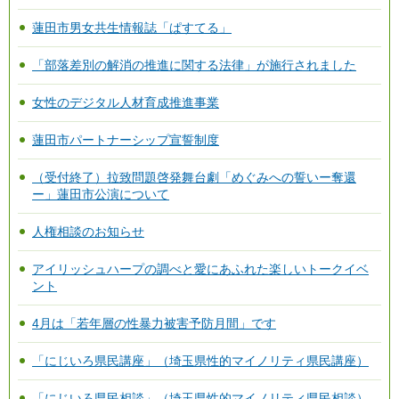
蓮田市男女共生情報誌「ぱすてる」
「部落差別の解消の推進に関する法律」が施行されました
女性のデジタル人材育成推進事業
蓮田市パートナーシップ宣誓制度
（受付終了）拉致問題啓発舞台劇「めぐみへの誓いー奪還
ー」蓮田市公演について
人権相談のお知らせ
アイリッシュハープの調べと愛にあふれた楽しいトークイベ
ント
4月は「若年層の性暴力被害予防月間」です
「にじいろ県民講座」（埼玉県性的マイノリティ県民講座）
「にじいろ県民相談」（埼玉県性的マイノリティ県民相談）