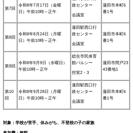
令和8年7月17日（金曜
政センター
蓮田市本町6
第7回
日）午前10時～正午
番1号
会議室
蓮田駅西口行
令和8年8月24日（月曜
政センター
蓮田市本町6
第8回
日）午前10時～正午
番1号
会議室
総合市民体育
令和8年9月9日（水曜日）
館パルシー
蓮田市閏戸23
第9回
午前10時～正午
43番地1
控室2・3
蓮田駅西口行
第10
令和8年9月28日（月曜
政センター
蓮田市本町6
回
日）午前10時～正午
番1号
会議室
対象：学校が苦手、休みがち、不登校の子の家族
参加費：無料