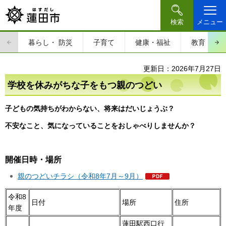
検索
メニュー
暮らし・
防災
子育て
健康・福祉
教育・文
更新日：2026年7月27日
学校を休みがちな子をもつ親のつどい
子どもの気持ちがわからない、将来はだいじょうぶ？
不安なこと、気になっていることをおしゃべりしませんか？
開催日時・場所
親のつどいチラシ（令和8年7月～9月）
令和8
日付
場所
住所
年度
蓮田駅西口行