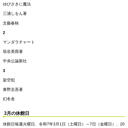
ゆびさきに魔法
三浦しをん著
文藝春秋
2
マンダラチャート
垣谷美雨著
中央公論新社
3
架空犯
東野圭吾著
幻冬舎
3月の休館日
休館日毎週火曜日、令和7年3月1日（土曜日）～7日（金曜日）、20