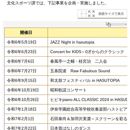
文化スポーツ課では、下記事業を企画・実施しました。
画面サイズで表示
開催日
令和6年5月19日
JAZZ Night in hasutopia
令和6年6月23日
Concert for KIDS～0才からのクラシック
令和6年7月6日
春風亭一之輔・桂宮治 二人会
令和6年7月27日
五条院凌 Raw Fabulous Sound
令和6年9月15日
和太鼓フェスティバル in HASUTOPIA
令和6年10月19日
昭和歌謡コンサート
令和6年10月26日
ヒビキpiano ALL CLASSIC 2024 in HASUD
令和7年1月18日
伊奈学園総合高等学校吹奏楽部ハストピア
令和7年2月1日
石田泰尚＆加羽沢美濃～スクリーンを彩る
令和7年2月22日
日本昔ばなしのダンス