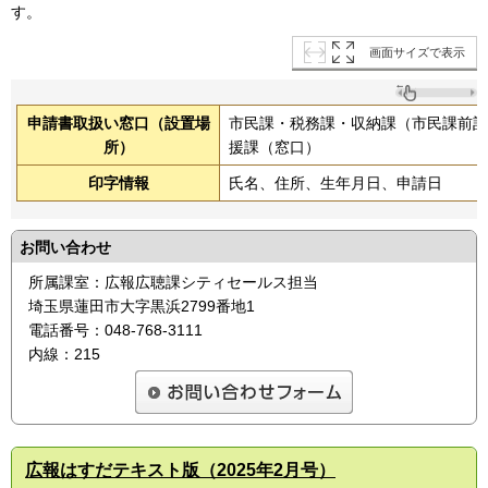
す。
画面サイズで表示
申請書取扱い窓口（設置場
市民課・税務課・収納課（市民課前記
所）
援課（窓口）
印字情報
氏名、住所、生年月日、申請日
お問い合わせ
所属課室：広報広聴課シティセールス担当
埼玉県蓮田市大字黒浜2799番地1
電話番号：048-768-3111
内線：215
広報はすだテキスト版（2025年2月号）