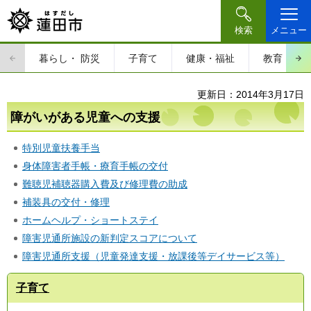
検索
メニュー
暮らし・
防災
子育て
健康・福祉
教育・文
更新日：2014年3月17日
障がいがある児童への支援
特別児童扶養手当
身体障害者手帳・療育手帳の交付
難聴児補聴器購入費及び修理費の助成
補装具の交付・修理
ホームヘルプ・ショートステイ
障害児通所施設の新判定スコアについて
障害児通所支援（児童発達支援・放課後等デイサービス等）
子育て