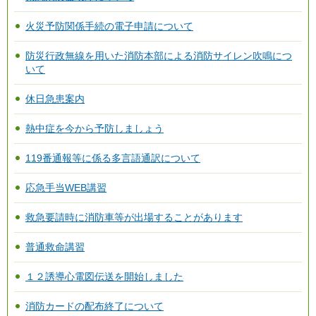
火災予防関係手続の電子申請について
防災行政無線を用いた消防本部による消防サイレン吹鳴につ
いて
休日急患案内
熱中症を今から予防しましょう
119番通報等に係る多言語通訳について
応急手当WEB講習
救急要請時に消防車等が出場することがあります
普通救命講習
１２誘導心電図伝送を開始しました
消防カードの配布終了について