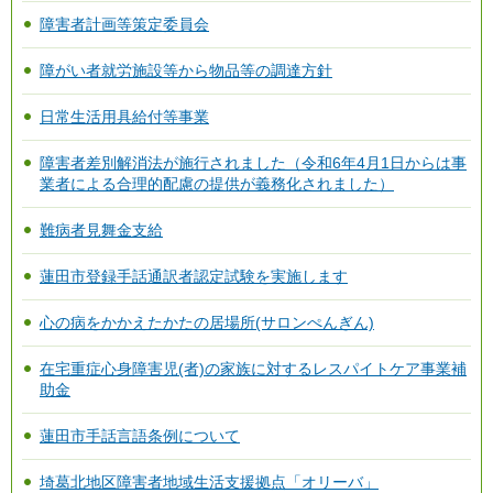
障害者計画等策定委員会
障がい者就労施設等から物品等の調達方針
日常生活用具給付等事業
障害者差別解消法が施行されました（令和6年4月1日からは事
業者による合理的配慮の提供が義務化されました）
難病者見舞金支給
蓮田市登録手話通訳者認定試験を実施します
心の病をかかえたかたの居場所(サロンぺんぎん)
在宅重症心身障害児(者)の家族に対するレスパイトケア事業補
助金
蓮田市手話言語条例について
埼葛北地区障害者地域生活支援拠点「オリーバ」