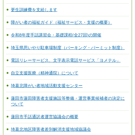
更生訓練費を支給します
障がい者の福祉ガイド（福祉サービス・支援の概要）
令和8年度手話講習会・基礎課程(全27回)の開催
埼玉県思いやり駐車場制度（パーキング・パーミット制度）
電話リレーサービス、文字表示電話サービス「ヨメテル」
自立支援医療（精神通院）について
埼葛北障がい者地域活動支援センター
蓮田市蓮田障害者支援施設等整備・運営事業候補者の決定に
ついて
蓮田市手話通訳者運営協議会の概要
埼葛北地区障害者差別解消支援地域協議会