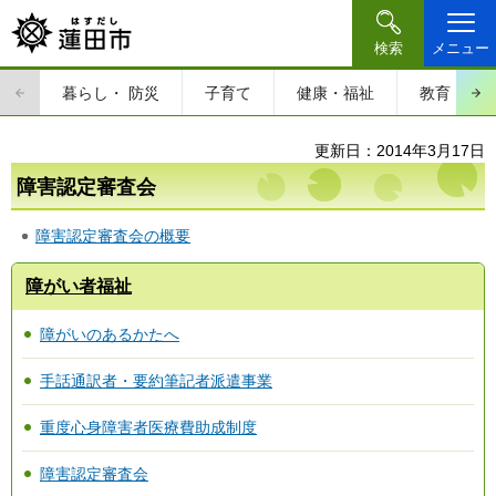
検索
メニュー
暮らし・
防災
子育て
健康・福祉
教育・文
更新日：2014年3月17日
障害認定審査会
障害認定審査会の概要
障がい者福祉
障がいのあるかたへ
手話通訳者・要約筆記者派遣事業
重度心身障害者医療費助成制度
障害認定審査会