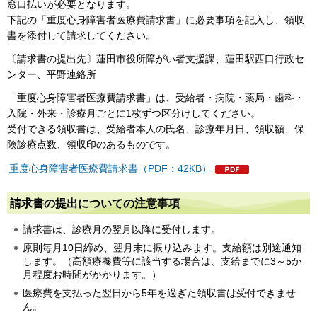
窓口払いが必要となります。
下記の「重度心身障害者医療費請求書」に必要事項を記入し、領収
書を添付して請求してください。
〔請求書の提出先〕蓮田市役所障がい者支援課、蓮田駅西口行政セ
ンター、平野連絡所
「重度心身障害者医療費請求書」は、受給者・病院・薬局・歯科・
入院・外来・診療月ごとに1枚ずつ区分けしてください。
受付できる領収書は、受給者本人の氏名、診療年月日、領収額、保
険診療点数、領収印のあるものです。
重度心身障害者医療費請求書（PDF：42KB）
請求書の提出についての注意事項
請求書は、診療月の翌月以降に受付します。
原則毎月10日締め、翌月末に振り込みます。支給額は別途通知
します。（高額療養費等に該当する場合は、支給までに3～5か
月程度お時間がかかります。）
医療費を支払った翌日から5年を過ぎた領収書は受付できませ
ん。