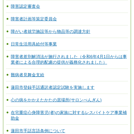
障害認定審査会
障害者計画等策定委員会
障がい者就労施設等から物品等の調達方針
日常生活用具給付等事業
障害者差別解消法が施行されました（令和6年4月1日からは事
業者による合理的配慮の提供が義務化されました）
難病者見舞金支給
蓮田市登録手話通訳者認定試験を実施します
心の病をかかえたかたの居場所(サロンぺんぎん)
在宅重症心身障害児(者)の家族に対するレスパイトケア事業補
助金
蓮田市手話言語条例について