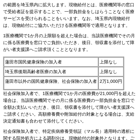
の範囲を埼玉県内に拡大します。現物給付とは、医療機関等の窓口
で受給者証を提示することで、一部負担金をしはらうことなく医療
サービスを受けられることをいいます。なお、埼玉県内現物給付
は、現物給付にご協力いただける医療機関等で適用となります。
1医療機関で1か月の上限額を超えた場合は、当該医療機関でその月
に係る医療費を窓口でご負担いただき、後日、領収書を添付して障
がい者支援課へご請求頂くこととなります。
蓮田市国民健康保険の加入者
上限なし
埼玉県後期高齢者医療の加入者
上限なし
蓮田市以外の国民健康保険、社会保険の加入者
2万1,000円
社会保険加入者で、1医療機関で1か月の医療費が21,000円を超えた
場合は、当該医療機関でその月に係る医療費の一部負担金を窓口で
全額お支払いいただき、後日、領収書を添付して障がい者支援課へ
ご請求ください。高額療養費や附加給付の対象となる場合は、支給
決定通知書も合わせて添付してください。
社会保険加入者で、特定疾病療養受領証（マル長）適用時の透析に
関する院外処方による調剤分は、現物給付の対象外となります。ご