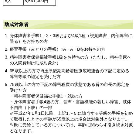
5人
5,561,000円
助成対象者
身体障害者手帳1・2・3級および4級1種（視覚障害、内部障害に
限る）をお持ちの方
療育手帳（みどりの手帳）○A・A・Bをお持ちの方
精神障害者保健福祉手帳1級をお持ちの方（ただし、精神病床へ
の入院費用は助成対象外）
65歳以上の方で埼玉県後期高齢者医療広域連合の下記に定める
障害等級の認定を受けた方
75歳以上の方で下記の障害程度の状態である旨の市長の認定を
受けた方
・精神障害者保健福祉手帳1・2級の方
・身体障害者手帳4級の方…音声・言語機能の著しい障害、肢体
不自由（下肢）の一部
※平成27年1月1日以降、上記1.～5.に該当する等級の手帳を初め
て取得したときの年齢が65歳以上の場合は対象外となります。
※既に受給している方については、年齢に関わらず引き続き対象
となります。