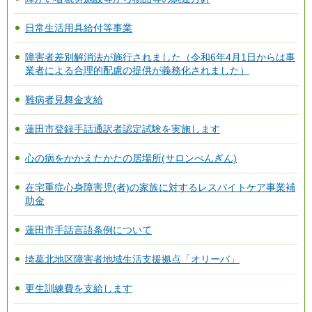
日常生活用具給付等事業
障害者差別解消法が施行されました（令和6年4月1日からは事
業者による合理的配慮の提供が義務化されました）
難病者見舞金支給
蓮田市登録手話通訳者認定試験を実施します
心の病をかかえたかたの居場所(サロンぺんぎん)
在宅重症心身障害児(者)の家族に対するレスパイトケア事業補
助金
蓮田市手話言語条例について
埼葛北地区障害者地域生活支援拠点「オリーバ」
更生訓練費を支給します