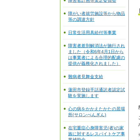
障害者計画等策定委員会
障がい者就労施設等から物品
等の調達方針
日常生活用具給付等事業
障害者差別解消法が施行され
ました（令和6年4月1日から
は事業者による合理的配慮の
提供が義務化されました）
難病者見舞金支給
蓮田市登録手話通訳者認定試
験を実施します
心の病をかかえたかたの居場
所(サロンぺんぎん)
在宅重症心身障害児(者)の家
族に対するレスパイトケア事
業補助金