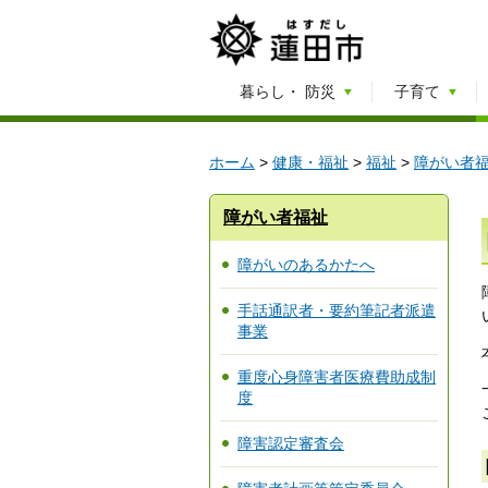
暮らし・
防災
子育て
ホーム
>
健康・福祉
>
福祉
>
障がい者
障がい者福祉
障がいのあるかたへ
手話通訳者・要約筆記者派遣
事業
重度心身障害者医療費助成制
度
障害認定審査会