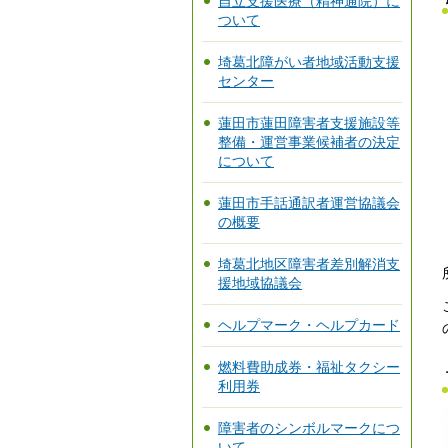
自立支援医療（精神通院）に
ついて
埼葛北障がい者地域活動支援
センター
蓮田市蓮田障害者支援施設等
整備・運営事業候補者の決定
について
蓮田市手話通訳者運営協議会
の概要
埼葛北地区障害者差別解消支
援地域協議会
ヘルプマーク・ヘルプカード
燃料費助成券・福祉タクシー
利用券
障害者のシンボルマークにつ
いて