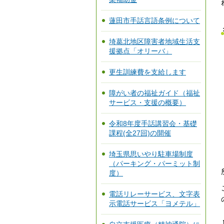
蓮田市手話言語条例について
埼葛北地区障害者地域生活支
援拠点「オリーバ」
更生訓練費を支給します
障がい者の福祉ガイド（福祉
サービス・支援の概要）
令和8年度手話講習会・基礎
課程(全27回)の開催
埼玉県思いやり駐車場制度
（パーキング・パーミット制
度）
電話リレーサービス、文字表
示電話サービス「ヨメテル」