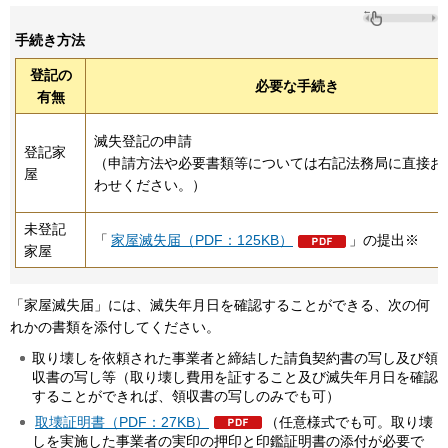
手続き方法
登記の
必要な手続き
有無
滅失登記の申請
登記家
（申請方法や必要書類等については右記法務局に直接お
屋
わせください。）
未登記
「
家屋滅失届（PDF：125KB）
」の提出※
家屋
「家屋滅失届」には、滅失年月日を確認することができる、次の何
れかの書類を添付してください。
取り壊しを依頼された事業者と締結した請負契約書の写し及び領
収書の写し等（取り壊し費用を証すること及び滅失年月日を確認
することができれば、領収書の写しのみでも可）
取壊証明書（PDF：27KB）
（任意様式でも可。取り壊
しを実施した事業者の実印の押印と印鑑証明書の添付が必要で