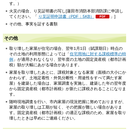
す。）
火災の場合、り災証明書の写し[蓮田市消防本部消防課に申請し
てください。「
り災証明申請書（PDF：5KB）
」]
その他、事実を証する書類
その他
取り壊した家屋が住宅の場合、翌年1月1日（賦課期日）時点の
その土地の利用形態によっては「
住宅用地に対する課税標準の特
例
」が適用されなくなり、翌年度の土地の固定資産税（都市計画
税）額が大幅にあがる場合があります。
家屋を取り壊したあとに、課税対象となる家屋（面積の大小にか
かわらず、土地定着性・外気分断性・用途性をすべて満たす家
屋）を建築した場合は、家屋調査を実施し、建築した年の翌年度
から固定資産税（都市計画税）が新たに課税されることになりま
す。
随時現地調査を行い、市内家屋の現況把握に努めておりますが、
家屋の取り壊しは工期が短く、その把握が難しい場合がありま
す。固定資産税（都市計画税）の適正な課税のため、家屋を取り
壊したときは早めにご連絡ください。